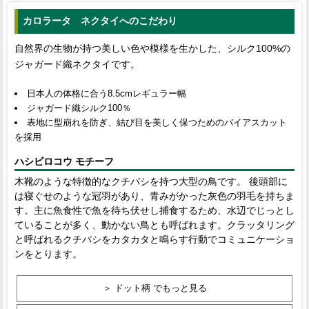
カロラータ ネクタイへのこだわり
自然界の生物が持つ美しい色や模様を生かした、シルク100%の
ジャガード織ネクタイです。
日本人の体格に合う8.5cmレギュラー幅
ジャガード織シルク100％
表地に型崩れを防ぎ、結び目を美しく保つためのバイアスカット
を採用
ハシビロコウ モチーフ
木靴のような特徴的なクチバシを持つ大型の鳥です。 後頭部に
は寝ぐせのような冠羽があり、青みがかった灰色の羽毛を持ちま
す。主に魚食性で魚を待ち伏せし捕食するため、水辺でじっとし
ていることが多く、動かない鳥とも呼ばれます。クラッタリング
と呼ばれるクチバシをカタカタと鳴らす行動でコミュニケーショ
ンをとります。
＞ ドット柄 でもっと見る