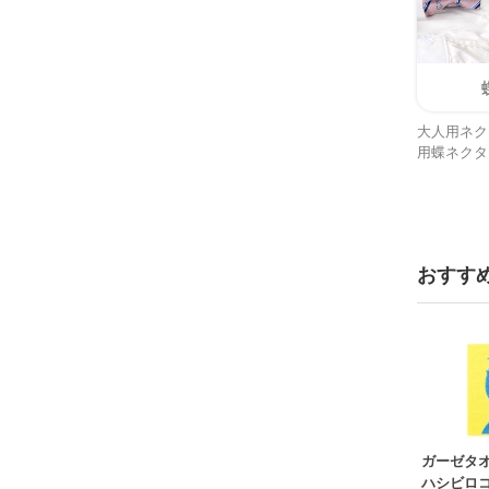
大人用ネク
用蝶ネクタ
おすす
ガーゼタ
ハシビロ