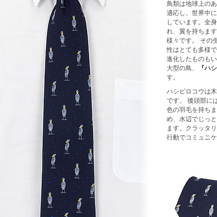
鳥類は地球上のあ
適応し、世界中に
しています。全身
れ、翼を持ちます
様々です。 その
性はとても多様で
進化したものもい
大型の鳥、
『ハシ
す。
ハシビロコウは木
です。 後頭部に
色の羽毛を持ちま
め、水辺でじっと
ます。クラッタリ
行動でコミュニケ