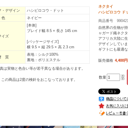
ネクタイ
フ・デザイン
ハシビロコウ・ドット
ハシビロコウ ド
色
ネイビー
商品番号 99042
[本体]
自然界の生物が持
ブレイド幅 8.5 × 長さ 145 cm
ャガード織ネクタ
サイズ
アフリカ大陸に生
[パッケージサイズ]
デザインしていま
横 9.5 × 縦 29.5 × 高 2.3 cm
ギフトにも最適な
表地：シルク100%
材 質
裏地：ポリエステル
販売価格
4,400円
真は実物と色合い等が若干異なる場合があります。
数量
この商品は2度の検針をおこなっております。