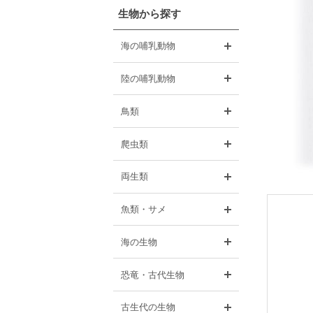
生物から探す
開く
海の哺乳動物
開く
陸の哺乳動物
開く
鳥類
開く
爬虫類
開く
両生類
開く
魚類・サメ
開く
海の生物
開く
恐竜・古代生物
開く
古生代の生物