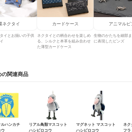
蝶ネクタイ
カードケース
アニマルピ
タイとお揃いの子供
ネクタイとの柄合わせを楽しめ
生物のかたちを細部ま
イ
る、シルクと本革を組み合わせ
に表現したピンズ
た薄型カードケース
めの関連商品
オルハンカチ
リアル鳥類マスコット
マグネット マスコット
ネク
コウ
ハシビロコウ
ハシビロコウ
フラ