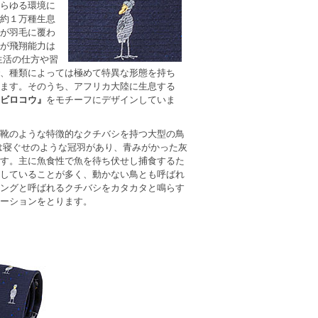
らゆる環境に
約１万種生息
が羽毛に覆わ
が飛翔能力は
生活の仕方や習
、種類によっては極めて特異な形態を持ち
ます。そのうち、アフリカ大陸に生息する
ビロコウ』
をモチーフにデザインしていま
靴のような特徴的なクチバシを持つ大型の鳥
は寝ぐせのような冠羽があり、青みがかった灰
す。主に魚食性で魚を待ち伏せし捕食するた
していることが多く、動かない鳥とも呼ばれ
ングと呼ばれるクチバシをカタカタと鳴らす
ーションをとります。