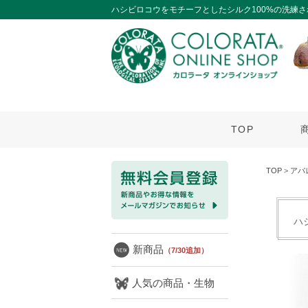
ハシビロコウをモチーフとしたシルク100%の洗練
TOP
TOP
>
アパ
ハ
新商品
（7/30追加）
人気の商品・生物