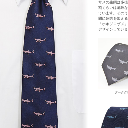
サメ
の生態は多様
割くらいは危険な
ています。そのう
間に危害を加える
「
ホホジロザメ
」
デザインしていま
ダークグ