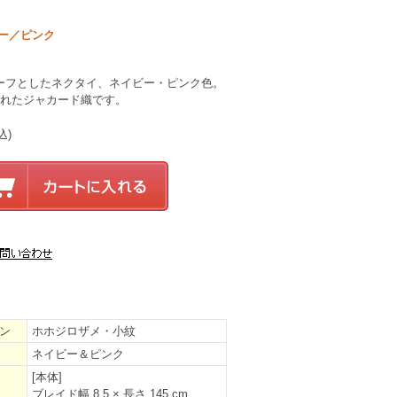
ー／ピンク
ーフとしたネクタイ、ネイビー・ピンク色。
されたジャカード織です。
込)
ン
ホホジロザメ・小紋
ネイビー＆ピンク
[本体]
ブレイド幅 8.5 × 長さ 145 cm