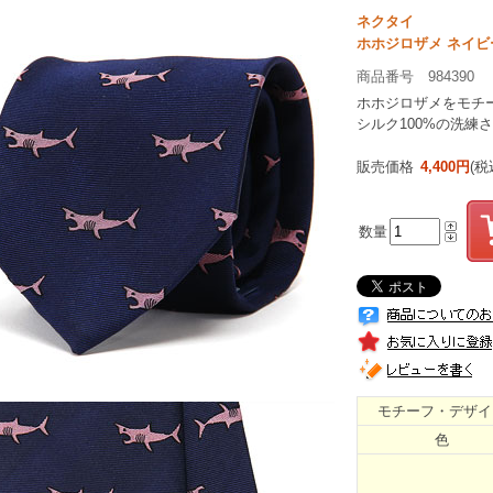
ネクタイ
ホホジロザメ ネイビ
商品番号 984390
ホホジロザメをモチ
シルク100%の洗練
販売価格
4,400円
(税
数量
モチーフ・デザイ
色