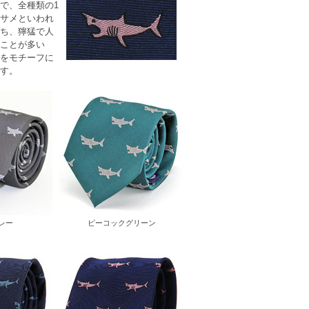
で、全種類の1
サメといわれ
ち、獰猛で人
ことが多い
をモチーフに
す。
レー
ピーコックグリーン