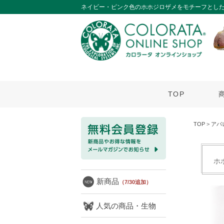
ネイビー・ピンク色のホホジロザメをモチーフとした
TOP
TOP
>
アパ
ホ
新商品
（7/30追加）
人気の商品・生物