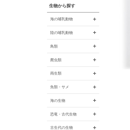
生物から探す
開く
海の哺乳動物
開く
陸の哺乳動物
開く
鳥類
開く
爬虫類
開く
両生類
開く
魚類・サメ
開く
海の生物
開く
恐竜・古代生物
開く
古生代の生物