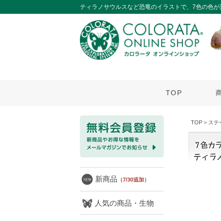
ティラノサウルスなど恐竜のイラストで、7色の色が
TOP
TOP
>
ステ
新商品
（7/30追加）
人気の商品・生物