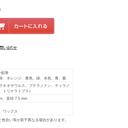
)
ー鉛筆
赤、オレンジ、黄色、緑、水色、青、紫
ラキオサウルス、プテラノドン、ティラノ
、トリケラトプス）
mm、直径 7.5 mm
、ワックス
と色合い等が若干異なる場合があります。