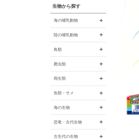
生物から探す
開く
海の哺乳動物
開く
陸の哺乳動物
開く
鳥類
開く
爬虫類
開く
両生類
開く
魚類・サメ
開く
海の生物
開く
恐竜・古代生物
開く
古生代の生物