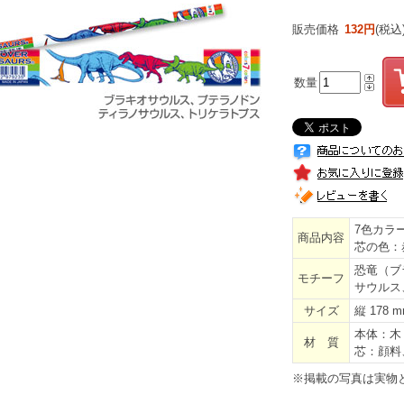
販売価格
132円
(税込
数量
7色カラ
商品内容
芯の色：
恐竜（ブ
モチーフ
サウルス
サイズ
縦 178 
本体：木
材 質
芯：顔料
※掲載の写真は実物