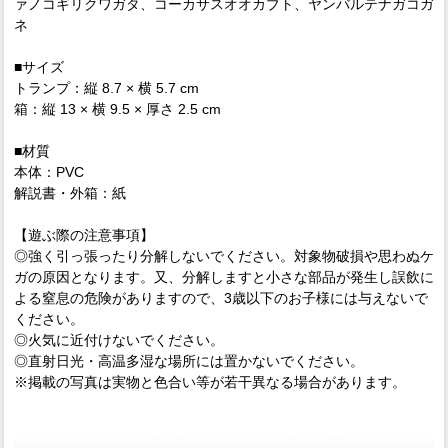
ァノコギリクワガタ、コーカサスオオカブト、ヤンバルテナガコガ
ネ
■サイズ
トランプ：縦 8.7 × 横 5.7 cm
箱：縦 13 × 横 9.5 × 厚さ 2.5 cm
■材質
本体：PVC
解説書・外箱：紙
【遊ぶ際の注意事項】
◎強く引っ張ったり分解しないでください。対象物破損や思わぬケ
ガの原因となります。又、分解しますと小さな部品が発生し誤飲に
よる窒息の危険がありますので、3歳以下のお子様には与えないで
ください。
◎火気に近付けないでください。
◎直射日光・高温多湿な場所には置かないでください。
※掲載の写真は実物と色合い等が若干異なる場合があります。