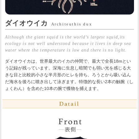
ダイオウイカ
Architeuthis dux
Although the giant squid is the world’s largest squid,its
ecology is not well understood because it lives in deep sea
water where the temperature is low and there is no light.
ダイオウイカは、世界最大のイカの仲間で、最大で全長18mとい
う記録が残っています。深海に生息し暗闇でも弱い光を感じる大
きな目と比較的小さな半月形のヒレを持ち、ろうとから吸い込ん
だ海水を後ろに噴き出して泳ぎます。特徴的な長い2本の触腕（し
ょくわん）を含めた10本の腕で獲物を捕えます。