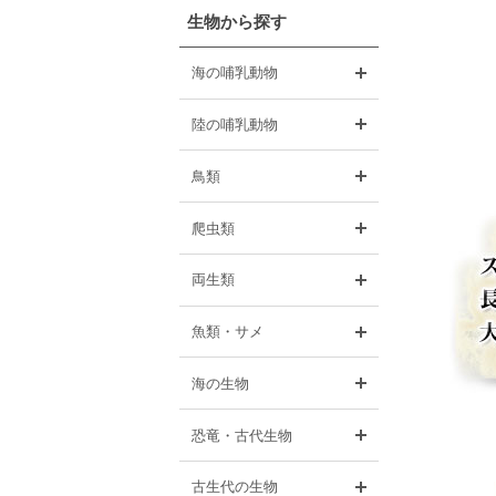
生物から探す
開く
海の哺乳動物
開く
陸の哺乳動物
開く
鳥類
開く
爬虫類
開く
両生類
開く
魚類・サメ
開く
海の生物
開く
恐竜・古代生物
開く
古生代の生物