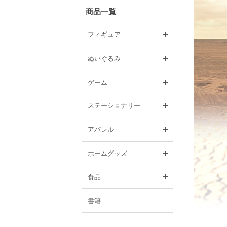
商品一覧
開く
フィギュア
開く
ぬいぐるみ
開く
ゲーム
開く
ステーショナリー
開く
アパレル
開く
ホームグッズ
開く
食品
書籍