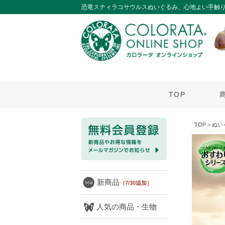
恐竜スティラコサウルスぬいぐるみ、心地よい手触
TOP
TOP
>
ぬい
新商品
（7/30追加）
人気の商品・生物