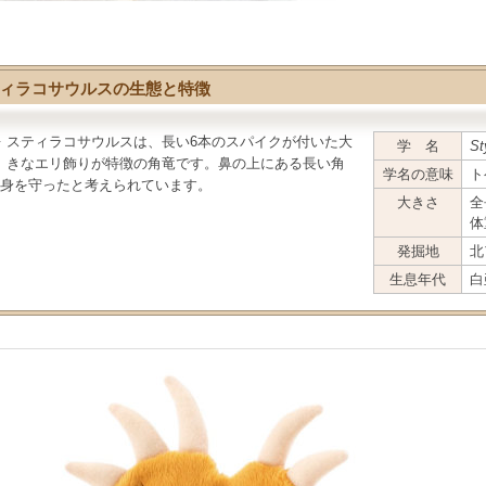
ィラコサウルスの生態と特徴
スティラコサウルス
は、長い6本のスパイクが付いた大
学 名
St
きなエリ飾りが特徴の角竜です。鼻の上にある長い角
学名の意味
ト
身を守ったと考えられています。
大きさ
全
体
発掘地
北
生息年代
白