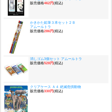
販売価格
462円
(税込)
かきかた鉛筆３本セット２Ｂ
アムールトラ
販売価格
286円
(税込)
消しゴム3個セット アムールトラ
販売価格
528円
(税込)
クリアケース Ａ４ 絶滅危惧動物
販売価格
330円
(税込)