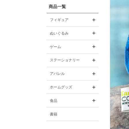
商品一覧
開く
フィギュア
開く
ぬいぐるみ
開く
ゲーム
開く
ステーショナリー
開く
アパレル
開く
ホームグッズ
開く
食品
書籍