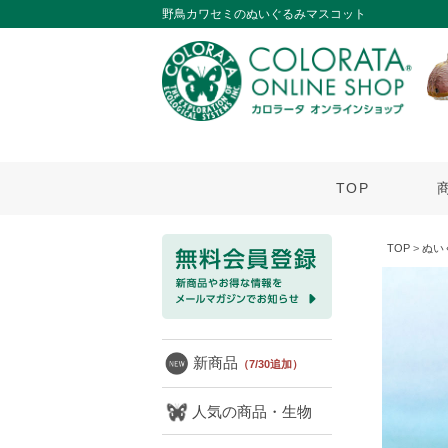
野鳥カワセミのぬいぐるみマスコット
TOP
TOP
>
ぬい
新商品
（7/30追加）
人気の商品・生物