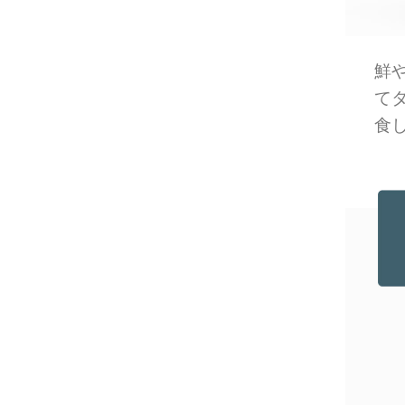
鮮
て
食