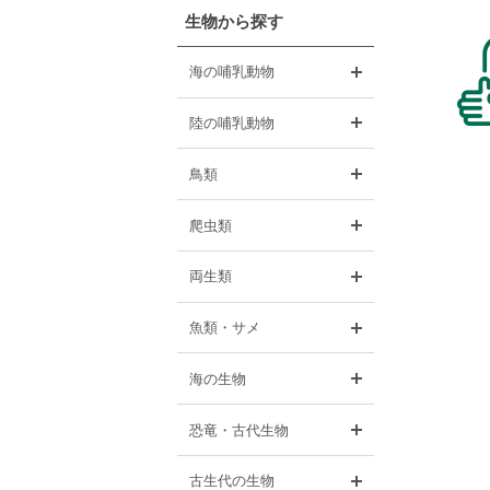
生物から探す
開く
海の哺乳動物
開く
陸の哺乳動物
開く
鳥類
開く
爬虫類
開く
両生類
開く
魚類・サメ
開く
海の生物
開く
恐竜・古代生物
開く
古生代の生物