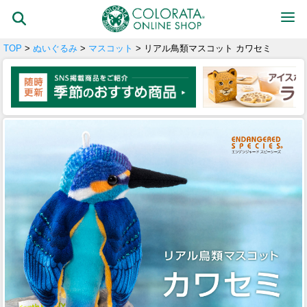
TOP
>
ぬいぐるみ
>
マスコット
> リアル鳥類マスコット カワセミ