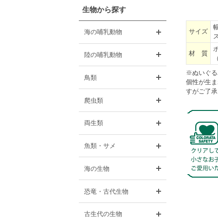
生物から探す
開く
サイズ
海の哺乳動物
開く
材 質
陸の哺乳動物
※ぬいぐる
開く
鳥類
個性が生ま
すがご了承
開く
爬虫類
開く
両生類
開く
魚類・サメ
開く
海の生物
開く
恐竜・古代生物
開く
古生代の生物