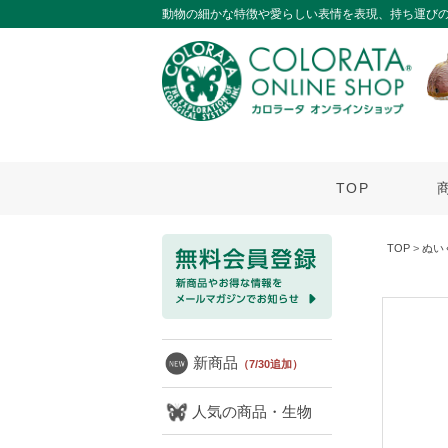
動物の細かな特徴や愛らしい表情を表現、持ち運び
TOP
TOP
>
ぬい
新商品
（7/30追加）
人気の商品・生物