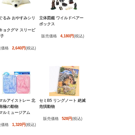
ぐるみ おやすみシリ
立体図鑑 ワイルドベアー
ボックス
キョクグマ スリーピ
 子
販売価格
4,180円
(税込)
売価格
2,640円
(税込)
マルアイストレー 北
セミB5 リングノート 絶滅
南極の動物
危惧動物
マルミュージアム
販売価格
528円
(税込)
売価格
1,320円
(税込)