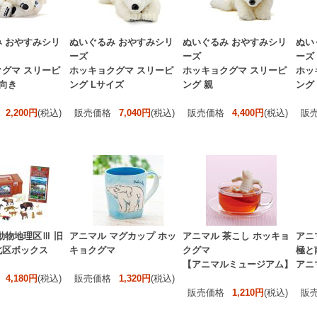
 おやすみシリ
ぬいぐるみ おやすみシリ
ぬいぐるみ おやすみシリ
ぬい
ーズ
ーズ
ーズ
グマ スリーピ
ホッキョクグマ スリーピ
ホッキョクグマ スリーピ
ホッ
横向き
ング Lサイズ
ング 親
ング
2,200円
(税込)
販売価格
7,040円
(税込)
販売価格
4,400円
(税込)
販
動物地理区Ⅲ 旧
アニマル マグカップ ホッ
アニマル 茶こし ホッキョ
アニ
北区ボックス
キョクグマ
クグマ
極と
【アニマルミュージアム】
アニ
4,180円
(税込)
販売価格
1,320円
(税込)
販売価格
1,210円
(税込)
販