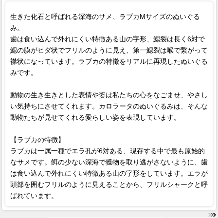
生きた化石と呼ばれる深海のサメ、ラブカMサイズのぬいぐる
み。
歯は食い込んで外れにくい特徴ある山の字形、鰓裂は長く6対で
鰓の膜がヒダ状でフリルのように見え、第一鰓裂は喉で繋がって
襟状になっています。ラブカの特徴をリアルに再現したぬいぐる
みです。
動物の生き生きとした表情や姿は私たちの心をなごませ、やさし
い気持ちにさせてくれます。カロラータのぬいぐるみは、そんな
動物たちが見せてくれる愛らしい姿を表現しています。
【ラブカの特徴】
ラブカは一属一種でエラ孔が6対ある、現存する中で最も原始的
なサメです。餌の少ない深海で獲物を取り逃がさないように、歯
は食い込んで外れにくい特徴ある山の字形をしています。エラが
頭部を囲むフリルのように見えることから、フリルシャークと呼
ばれています。