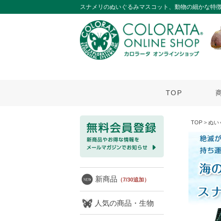
スナメリのぬいぐるみマスコット、動物の細かな特
TOP
TOP
>
ぬい
新商品
（7/30追加）
人気の商品・生物