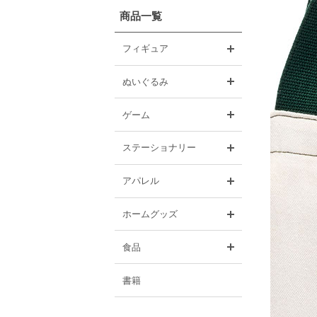
商品一覧
開く
フィギュア
開く
ぬいぐるみ
開く
ゲーム
開く
ステーショナリー
開く
アパレル
開く
ホームグッズ
開く
食品
書籍