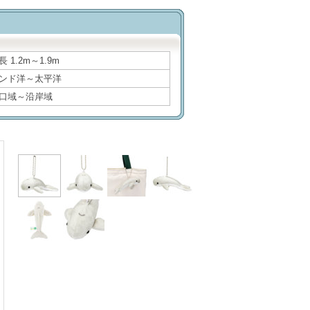
長 1.2m～1.9m
ンド洋～太平洋
口域～沿岸域