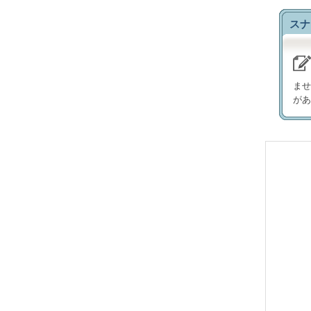
スナ
ませ
があ