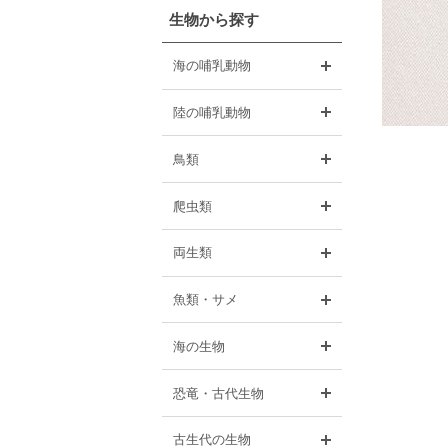
生物から探す
開く
海の哺乳動物
開く
陸の哺乳動物
開く
鳥類
開く
爬虫類
開く
両生類
開く
魚類・サメ
開く
海の生物
開く
恐竜・古代生物
開く
古生代の生物