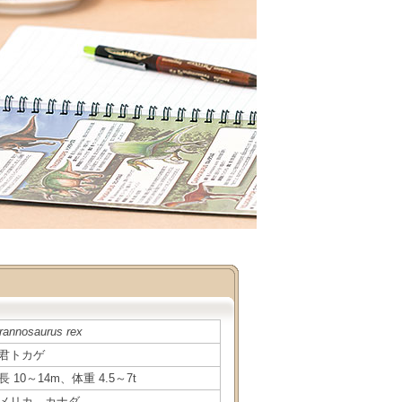
rannosaurus rex
君トカゲ
長 10～14m、体重 4.5～7t
メリカ、カナダ