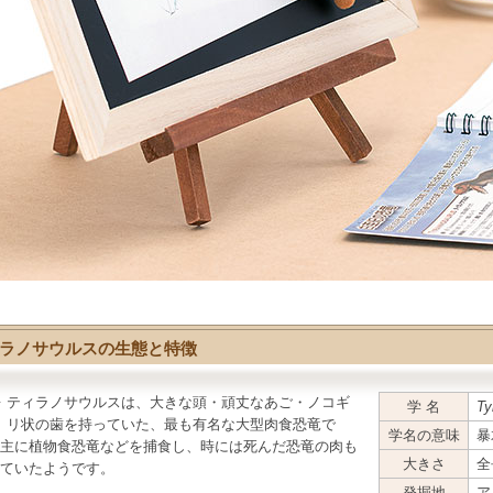
ラノサウルスの生態と特徴
ティラノサウルス
は、大きな頭・頑丈なあご・ノコギ
学 名
Ty
リ状の歯を持っていた、最も有名な大型肉食恐竜で
学名の意味
暴
主に植物食恐竜などを捕食し、時には死んだ恐竜の肉も
大きさ
全
ていたようです。
発掘地
ア