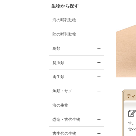
生物から探す
開く
海の哺乳動物
開く
陸の哺乳動物
開く
鳥類
開く
爬虫類
開く
両生類
開く
魚類・サメ
ティ
開く
海の生物
開く
恐竜・古代生物
す。
食べ
開く
古生代の生物