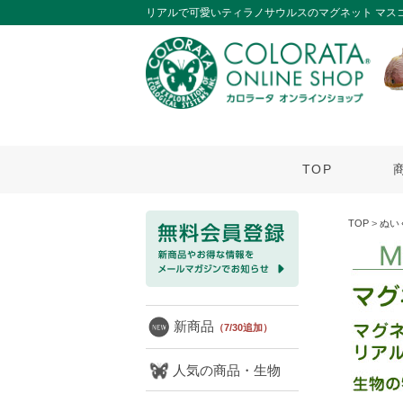
リアルで可愛いティラノサウルスのマグネット マス
TOP
TOP
>
ぬい
新商品
（7/30追加）
人気の商品・生物