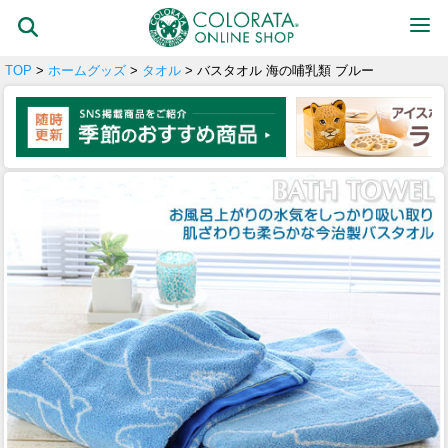
TOP
>
ホームグッズ
>
タオル
> バスタオル 海の哺乳類 ブルー