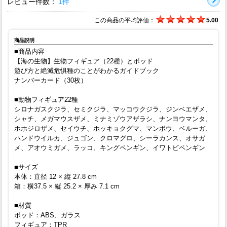
レビュー件数：
1件
この商品の平均評価：
5.00
商品説明
■商品内容
【海の生物】生物フィギュア（22種）とポッド
遊び方と絶滅危惧種のことがわかるガイドブック
ナンバーカード（30枚）
■動物フィギュア22種
シロナガスクジラ、セミクジラ、マッコウクジラ、ジンベエザメ、
シャチ、メガマウスザメ、ミナミゾウアザラシ、ナンヨウマンタ、
ホホジロザメ、セイウチ、ホッキョクグマ、マンボウ、ベルーガ、
ハンドウイルカ、ジュゴン、クロマグロ、シーラカンス、オサガ
メ、アオウミガメ、ラッコ、キングペンギン、イワトビペンギン
■サイズ
本体：直径 12 × 縦 27.8 cm
箱：横37.5 × 縦 25.2 × 厚み 7.1 cm
■材質
ポッド：ABS、ガラス
フィギュア：TPR