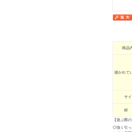
商品
描かれて
サイ
材 
【遊ぶ際の
◎強く引っ