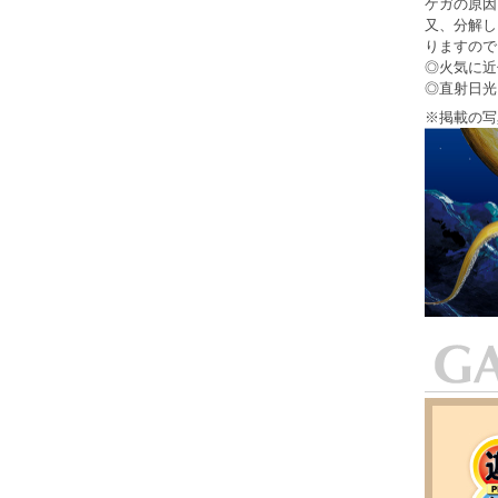
ケガの原因
又、分解し
りますので
◎火気に近
◎直射日光
※掲載の写