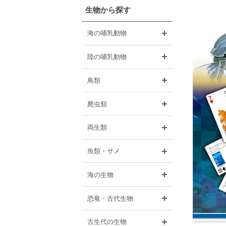
生物から探す
開く
海の哺乳動物
開く
陸の哺乳動物
開く
鳥類
開く
爬虫類
開く
両生類
開く
魚類・サメ
開く
海の生物
開く
恐竜・古代生物
開く
古生代の生物