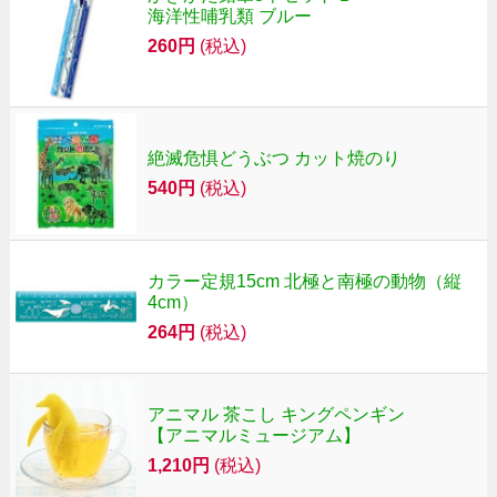
海洋性哺乳類 ブルー
260円
(税込)
絶滅危惧どうぶつ カット焼のり
540円
(税込)
カラー定規15cm 北極と南極の動物（縦
4cm）
264円
(税込)
アニマル 茶こし キングペンギン
【アニマルミュージアム】
1,210円
(税込)