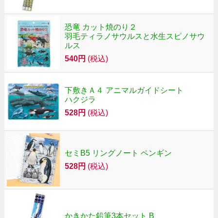
恐竜 カット焼のり２
羽毛ティラノサウルスと水生スピノサウ
ルス
540円
(税込)
下敷きＡ４ アニマルガイドシート
ハクジラ
528円
(税込)
セミB5 リングノート ペンギン
528円
(税込)
かきかた鉛筆3本セット B