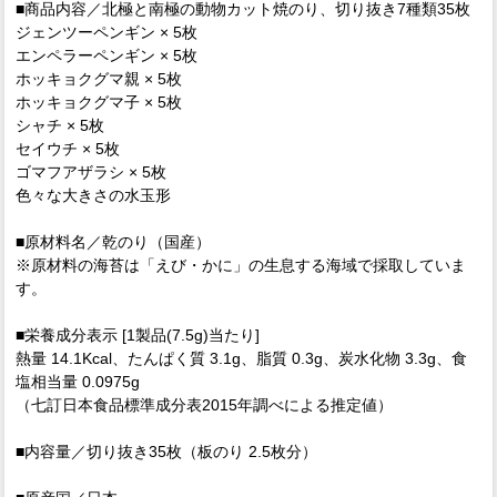
■商品内容／北極と南極の動物カット焼のり、切り抜き7種類35枚
ジェンツーペンギン × 5枚
エンペラーペンギン × 5枚
ホッキョクグマ親 × 5枚
ホッキョクグマ子 × 5枚
シャチ × 5枚
セイウチ × 5枚
ゴマフアザラシ × 5枚
色々な大きさの水玉形
■原材料名／乾のり（国産）
※原材料の海苔は「えび・かに」の生息する海域で採取していま
す。
■栄養成分表示 [1製品(7.5g)当たり]
熱量 14.1Kcal、たんぱく質 3.1g、脂質 0.3g、炭水化物 3.3g、食
塩相当量 0.0975g
（七訂日本食品標準成分表2015年調べによる推定値）
■内容量／切り抜き35枚（板のり 2.5枚分）