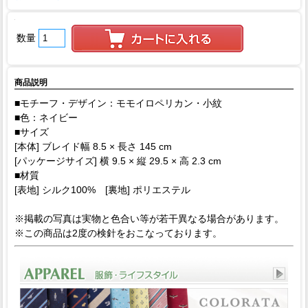
数量
商品説明
■モチーフ・デザイン：モモイロペリカン・小紋
■色：ネイビー
■サイズ
[本体] ブレイド幅 8.5 × 長さ 145 cm
[パッケージサイズ] 横 9.5 × 縦 29.5 × 高 2.3 cm
■材質
[表地] シルク100% [裏地] ポリエステル
※掲載の写真は実物と色合い等が若干異なる場合があります。
※この商品は2度の検針をおこなっております。