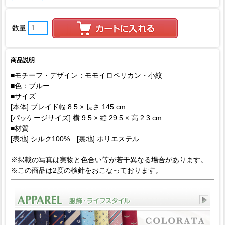
数量
商品説明
■モチーフ・デザイン：モモイロペリカン・小紋
■色：ブルー
■サイズ
[本体] ブレイド幅 8.5 × 長さ 145 cm
[パッケージサイズ] 横 9.5 × 縦 29.5 × 高 2.3 cm
■材質
[表地] シルク100% [裏地] ポリエステル
※掲載の写真は実物と色合い等が若干異なる場合があります。
※この商品は2度の検針をおこなっております。