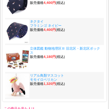
販売価格
4,400円
(税込)
ネクタイ
フラミンゴ ネイビー
販売価格
4,400円
(税込)
立体図鑑 動物地理区Ⅲ 旧北区・新北区ボック
ス
販売価格
4,180円
(税込)
リアル鳥類マスコット
モモイロペリカン
販売価格
1,320円
(税込)
この商品を見た人は、