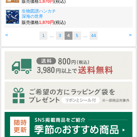
販売価格
1,870円
(税込)
生物図譜ハンカチ
深海の世界
販売価格
1,870円
(税込)
<
>
1
…
3
4
5
…
44