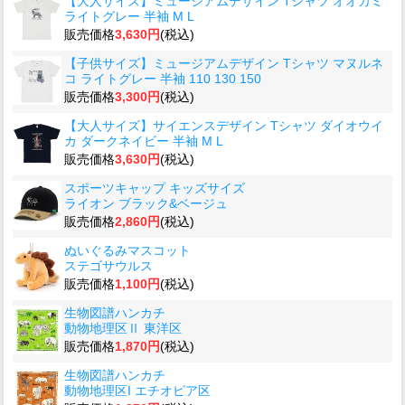
【大人サイズ】ミュージアムデザイン Tシャツ オオカミ
ライトグレー 半袖 M L
販売価格
3,630円
(税込)
【子供サイズ】ミュージアムデザイン Tシャツ マヌルネ
コ ライトグレー 半袖 110 130 150
販売価格
3,300円
(税込)
【大人サイズ】サイエンスデザイン Tシャツ ダイオウイ
カ ダークネイビー 半袖 M L
販売価格
3,630円
(税込)
スポーツキャップ キッズサイズ
ライオン ブラック&ベージュ
販売価格
2,860円
(税込)
ぬいぐるみマスコット
ステゴサウルス
販売価格
1,100円
(税込)
生物図譜ハンカチ
動物地理区Ⅱ 東洋区
販売価格
1,870円
(税込)
生物図譜ハンカチ
動物地理区I エチオピア区