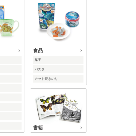
食品
ズ
菓子
パスタ
カット焼きのり
書籍