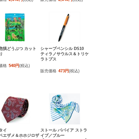
危惧どうぶつ カット
シャープペンシル DS10
り
ティラノサウルス＆トリケ
ラトプス
価格
540円
(税込)
販売価格
473円
(税込)
タイ
ストール パパイア ストラ
ベエザメ＆ホホジロザ
イプ／ブルー