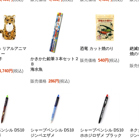
 リアルアニマ
恐竜 カット焼のり
絶滅
リー
焼の
かきかた鉛筆３本セット２
子
販売価格
540円
(税込)
Ｂ
販売
海水魚
3,740円
(税込)
販売価格
286円
(税込)
ンシル DS10
シャープペンシル DS10
シャープペンシル DS10
ネク
界
ジンベエザメ
ホホジロザメ ブラック
ジン