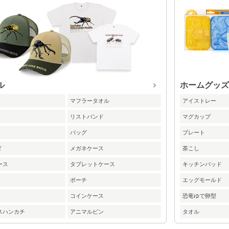
ル
ホームグッ
マフラータオル
アイストレー
リストバンド
マグカップ
バッグ
プレート
イ
メガネケース
茶こし
ース
タブレットケース
キッチンパッド
ポーチ
エッグモールド
コインケース
恐竜ゆで卵型
スハンカチ
アニマルピン
タオル