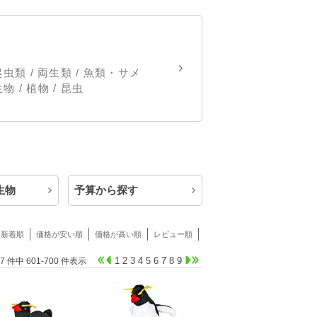
爬虫類 / 両生類 / 魚類・サメ
 / 植物 / 昆虫
生物
予算から探す
新着順
価格が安い順
価格が高い順
レビュー順
1
2
3
4
5
6
7
8
9
67 件中 601-700 件表示