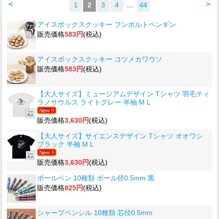
<
>
1
2
3
4
…
44
アイスボックスクッキー フンボルトペンギン
販売価格
583円
(税込)
アイスボックスクッキー コツメカワウソ
販売価格
583円
(税込)
【大人サイズ】ミュージアムデザイン Tシャツ 羽毛ティ
ラノサウルス ライトグレー 半袖 M L
販売価格
3,630円
(税込)
【大人サイズ】サイエンスデザイン Tシャツ オオワシ
ブラック 半袖 M L
販売価格
3,630円
(税込)
ボールペン 10種類 ボール径0.5mm 黒
販売価格
825円
(税込)
シャープペンシル 10種類 芯径0.5mm