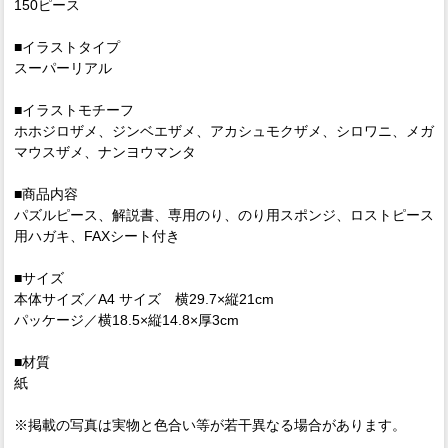
150ピース
■イラストタイプ
スーパーリアル
■イラストモチーフ
ホホジロザメ、ジンベエザメ、アカシュモクザメ、シロワニ、メガ
マウスザメ、ナンヨウマンタ
■商品内容
パズルピース、解説書、専用のり、のり用スポンジ、ロストピース
用ハガキ、FAXシート付き
■サイズ
本体サイズ／A4 サイズ 横29.7×縦21cm
パッケージ／横18.5×縦14.8×厚3cm
■材質
紙
※掲載の写真は実物と色合い等が若干異なる場合があります。