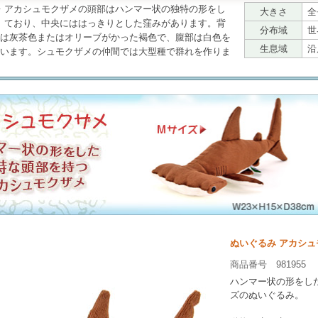
アカシュモクザメ
の頭部はハンマー状の独特の形をし
大きさ
全
ており、中央にははっきりとした窪みがあります。背
分布域
世
は灰茶色またはオリーブがかった褐色で、腹部は白色を
生息域
沿
います。シュモクザメの仲間では大型種で群れを作りま
ぬいぐるみ アカシュ
商品番号 981955
ハンマー状の形をし
ズのぬいぐるみ。