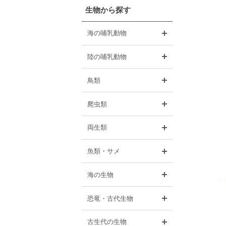
生物から探す
開く
海の哺乳動物
開く
陸の哺乳動物
開く
鳥類
開く
爬虫類
開く
両生類
開く
魚類・サメ
開く
海の生物
開く
恐竜・古代生物
開く
古生代の生物