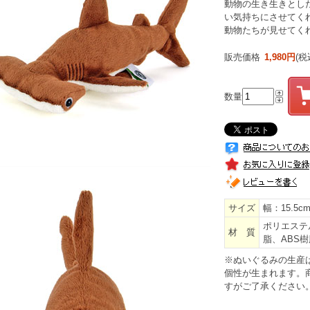
動物の生き生きとし
い気持ちにさせてく
動物たちが見せてく
販売価格
1,980円
(税
数量
サイズ
幅：15.5c
ポリエステ
材 質
脂、ABS樹
※ぬいぐるみの生産
個性が生まれます。
すがご了承ください