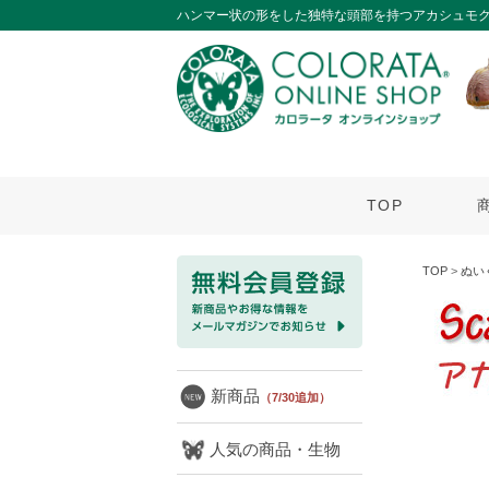
ハンマー状の形をした独特な頭部を持つアカシュモク
TOP
TOP
>
ぬい
新商品
（7/30追加）
人気の商品・生物