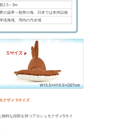
長2.5～3m
界の温帯～熱帯の海、日本では本州以南
岸浅海域、湾内の汽水域
モクザメ Sサイズ
た独特な頭部を持つアカシュモクザメSサイ