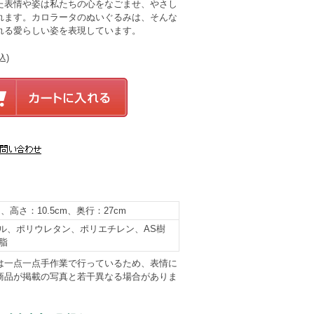
た表情や姿は私たちの心をなごませ、やさし
れます。カロラータのぬいぐるみは、そんな
れる愛らしい姿を表現しています。
込)
m、高さ：10.5cm、奥行：27cm
ル、ポリウレタン、ポリエチレン、AS樹
脂
は一点一点手作業で行っているため、表情に
商品が掲載の写真と若干異なる場合がありま
。