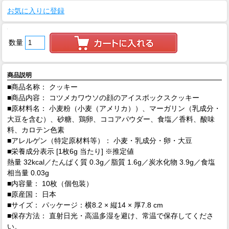
お気に入りに登録
数量
商品説明
■商品名称： クッキー
■商品内容： コツメカワウソの顔のアイスボックスクッキー
■原材料名： 小麦粉（小麦（アメリカ））、マーガリン（乳成分・
大豆を含む）、砂糖、鶏卵、ココアパウダー、食塩／香料、酸味
料、カロテン色素
■アレルゲン（特定原材料等）： 小麦・乳成分・卵・大豆
■栄養成分表示 [1枚6g 当たり] ※推定値
熱量 32kcal／たんぱく質 0.3g／脂質 1.6g／炭水化物 3.9g／食塩
相当量 0.03g
■内容量： 10枚（個包装）
■原産国： 日本
■サイズ： パッケージ：横8.2 × 縦14 × 厚7.8 cm
■保存方法： 直射日光・高温多湿を避け、常温で保存してくださ
い。