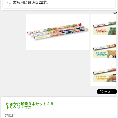
ト。書写用に最適な2B芯。
かきかた鉛筆３本セット２Ｂ
トリケラトプス
978184