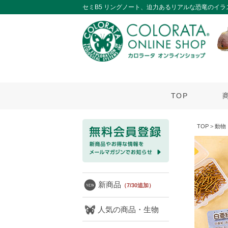
セミB5 リングノート、迫力あるリアルな恐竜のイラ
TOP
TOP
>
動物
新商品
（7/30追加）
人気の商品・生物