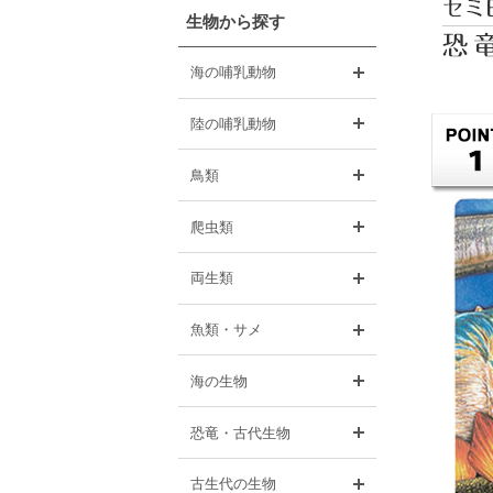
生物から探す
開く
海の哺乳動物
開く
陸の哺乳動物
開く
鳥類
開く
爬虫類
開く
両生類
開く
魚類・サメ
開く
海の生物
開く
恐竜・古代生物
開く
古生代の生物