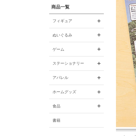
商品一覧
開く
フィギュア
開く
ぬいぐるみ
開く
ゲーム
開く
ステーショナリー
開く
アパレル
開く
ホームグッズ
開く
食品
書籍