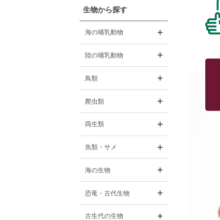
生物から探す
開く
海の哺乳動物
開く
陸の哺乳動物
開く
鳥類
開く
爬虫類
開く
両生類
開く
魚類・サメ
開く
海の生物
開く
恐竜・古代生物
開く
古生代の生物