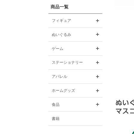
商品一覧
開く
フィギュア
開く
ぬいぐるみ
開く
ゲーム
開く
ステーショナリー
開く
アパレル
開く
ホームグッズ
開く
食品
書籍