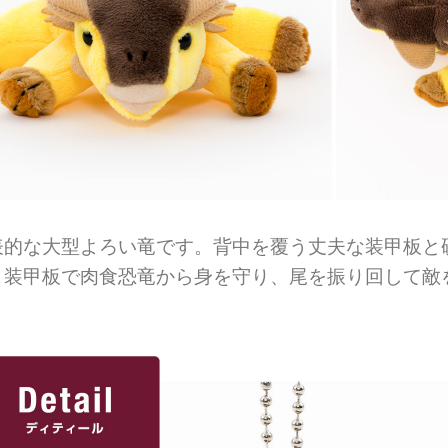
表的な大型よろい竜です。背中を覆う丈夫な装甲板と
。装甲板で肉食恐竜から身を守り、尾を振り回して敵