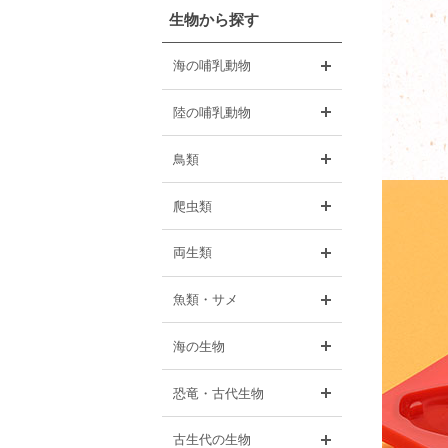
生物から探す
開く
海の哺乳動物
開く
陸の哺乳動物
開く
鳥類
開く
爬虫類
開く
両生類
開く
魚類・サメ
開く
海の生物
開く
恐竜・古代生物
開く
古生代の生物