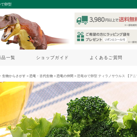
ゆで卵型
商品一覧
ショップガイド
よくあるご質問
・生物からさがす
>
恐竜・古代生物
>
恐竜の仲間
> 恐竜ゆで卵型 ティラノサウルス 【ア