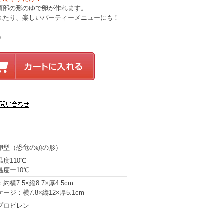
頭部の形のゆで卵が作れます。
れたり、楽しいパーティーメニューにも！
)
卵型（恐竜の頭の形）
度110℃
温度ー10℃
約横7.5×縦8.7×厚4.5cm
ージ：横7.8×縦12×厚5.1cm
プロピレン
】