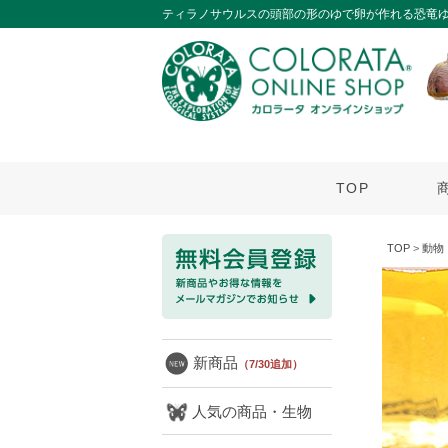
ティラノサウルスの頭部の形のゆで卵が作れる恐竜
TOP
TOP
>
動物
新商品
（7/30追加）
人気の商品・生物