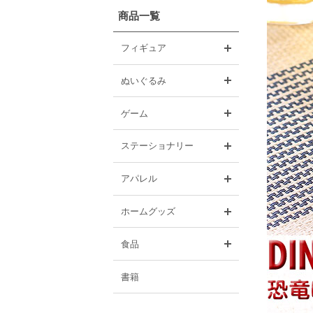
商品一覧
開く
フィギュア
開く
ぬいぐるみ
開く
ゲーム
開く
ステーショナリー
開く
アパレル
開く
ホームグッズ
開く
食品
書籍