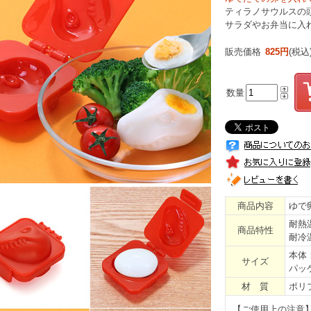
ティラノサウルスの
サラダやお弁当に入
販売価格
825円
(税込
数量
商品内容
ゆで
耐熱温
商品特性
耐冷
本体：
サイズ
パッケ
材 質
ポリ
【ご使用上の注意