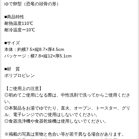
ゆで卵型（恐竜の頭骨の形）
■商品特性
耐熱温度110℃
耐冷温度ー10℃
■サイズ
本体：約横7.5×縦8.7×厚4.5cm
パッケージ：横7.8×縦12×厚5.1cm
■材 質
ポリプロピレン
【ご使用上の注意】
◎初めてご使用になる際は、中性洗剤で洗ってからご使用くださ
い。
◎本製品をお湯でゆでたり、直火、オーブン、トースター、グリ
ル、電子レンジでのご使用はしないでください。
◎食器洗浄機や食器乾燥機は使用しないでください。
※掲載の写真は実物と色合い等が若干異なる場合があります。