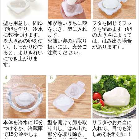
型を用意し、固ゆ
卵が熱いうちに殻
フタを閉じてフッ
で卵を作り、冷水
をむき、型に入れ
クを留めます（卵
に数秒つけます。
ます。
の大きさによって
※大きめの卵を使
※熱い卵のお取り
は、はみ出る場合
い、しっかりゆで
扱いには、充分ご
があります）。
ると、よりきれい
注意くだ さい。
にでき上がりま
す。
本体を冷水に10分
型を開けて卵を取
サラダやお弁当に
つけるか、冷蔵庫
り出し、はみ出た
入れて、目でも楽
で15分冷やしま
部分を取り除き、
しめるお料理に！