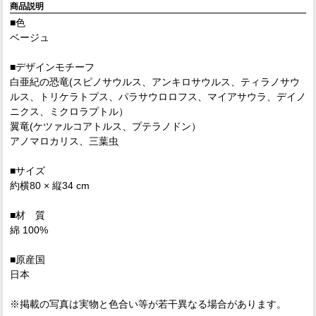
商品説明
■色
ベージュ
■デザインモチーフ
白亜紀の恐竜(スピノサウルス、アンキロサウルス、ティラノサウ
ルス、トリケラトプス、パラサウロロフス、マイアサウラ、デイノ
ニクス、ミクロラプトル）
翼竜(ケツァルコアトルス、プテラノドン）
アノマロカリス、三葉虫
■サイズ
約横80 × 縦34 cm
■材 質
綿 100%
■原産国
日本
※掲載の写真は実物と色合い等が若干異なる場合があります。