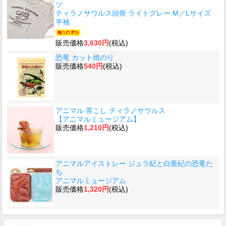
ツ
ティラノサウルス頭骨 ライトグレー M／Lサイズ
半袖
販売価格
3,630円
(税込)
恐竜 カット焼のり
販売価格
540円
(税込)
アニマル 茶こし ティラノサウルス
【アニマルミュージアム】
販売価格
1,210円
(税込)
アニマルアイストレー ジュラ紀と白亜紀の恐竜た
ち
アニマルミュージアム
販売価格
1,320円
(税込)