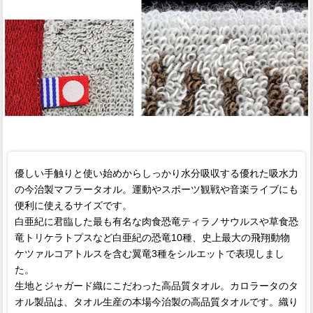
優しい手触りと使い始めからしっかり水分吸収する優れた吸水力
の今治製マフラータオル。運動やスポーツ観戦や音楽ライブにも
便利に使えるサイズです。
白亜紀に君臨した最も有名な肉食恐竜ティラノサウルスや草食恐
竜トリケラトプスなど白亜紀の恐竜10種、史上最大の飛翔動物
ケツァルコアトルスを含む翼竜3種をシルエットで表現しまし
た。
生地とジャガード織にこだわった高品質タオル。カロラータのタ
オル製品は、タオル生産の本場今治製の高品質タオルです。織り