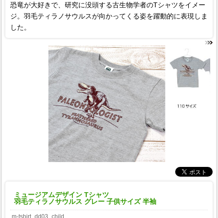
恐竜が大好きで、研究に没頭する古生物学者のTシャツをイメー
ジ。羽毛ティラノサウルスが向かってくる姿を躍動的に表現しま
した。
ミュージアムデザイン Tシャツ
羽毛ティラノサウルス グレー 子供サイズ 半袖
m-tshirt_dd03_child