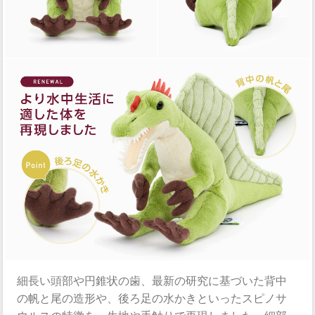
細長い頭部や円錐状の歯、最新の研究に基づいた背中
の帆と尾の造形や、後ろ足の水かきといったスピノサ