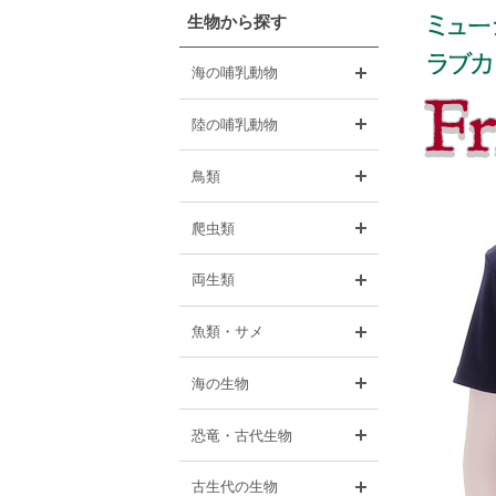
生物から探す
開く
海の哺乳動物
開く
陸の哺乳動物
開く
鳥類
開く
爬虫類
開く
両生類
開く
魚類・サメ
開く
海の生物
開く
恐竜・古代生物
開く
古生代の生物