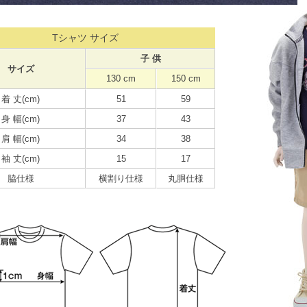
Tシャツ サイズ
子 供
サイズ
130 cm
150 cm
着 丈(cm)
51
59
身 幅(cm)
37
43
肩 幅(cm)
34
38
袖 丈(cm)
15
17
脇仕様
横割り仕様
丸胴仕様