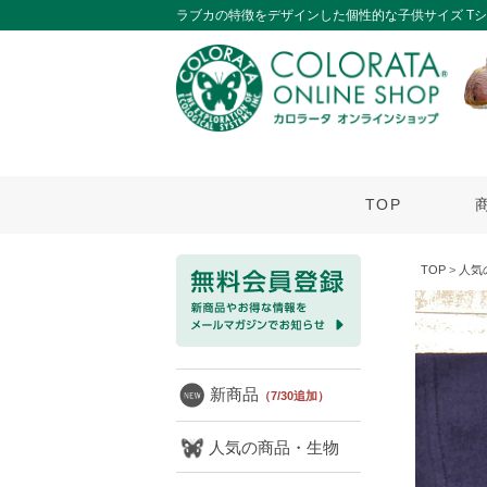
ラブカの特徴をデザインした個性的な子供サイズ T
TOP
TOP
>
人気
新商品
（7/30追加）
人気の商品・生物