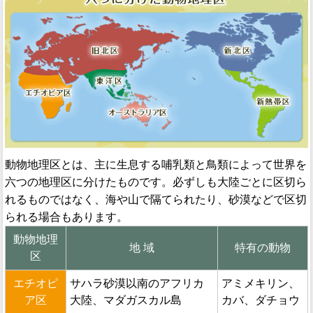
動物地理区とは、主に生息する哺乳類と鳥類によって世界を
六つの地理区に分けたものです。必ずしも大陸ごとに区切ら
れるものではなく、海や山で隔てられたり、砂漠などで区切
られる場合もあります。
動物地理
地 域
特有の動物
区
エチオピ
サハラ砂漠以南のアフリカ
アミメキリン、
ア区
大陸、マダガスカル島
カバ、ダチョウ