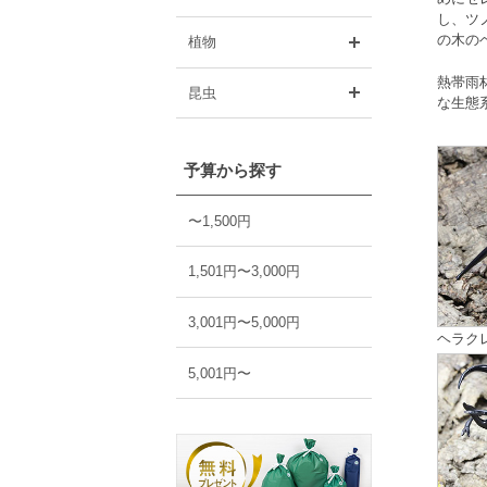
し、ツ
開く
の木の
植物
熱帯雨
開く
昆虫
な生態
予算から探す
〜1,500円
1,501円〜3,000円
3,001円〜5,000円
ヘラク
5,001円〜