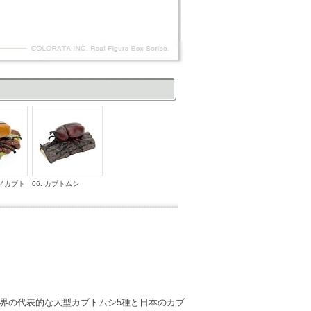
ヅノカブト
06. カブトムシ
界の代表的な大型カブトムシ5種と日本のカブ