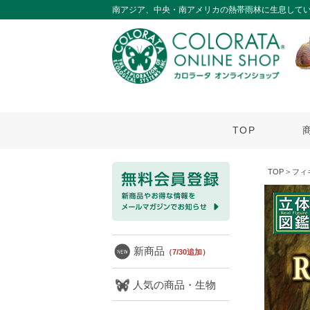
南アジア、中央・南アメリカの熱帯雨林に生息してい
TOP
TOP
>
フィ
新商品
（7/30追加）
人気の商品・生物