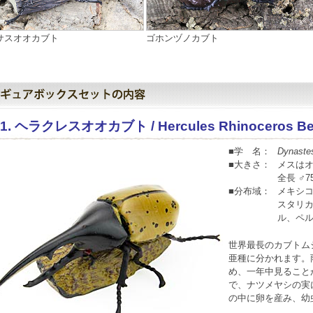
サスオオカブト
ゴホンヅノカブト
01. ヘラクレスオオカブト / Hercules Rhinoceros Be
■学 名：
Dynastes
■大きさ：
メスは
全長 ♂7
■分布域：
メキシ
スタリ
ル、ペ
世界最長のカブトム
亜種に分かれます。
め、一年中見ること
で、ナツメヤシの実
の中に卵を産み、幼