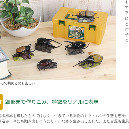
ト
で
平
に
と
作
子
ま
飾って眺めるのも楽しい
昆虫標本を模したものではなく、生きている本物のカブトムシの生態を忠実に
り込み、今にも動き出しそうにリアルな姿を生み出しました。また台座も生息