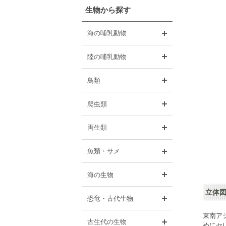
生物から探す
開く
海の哺乳動物
開く
陸の哺乳動物
開く
鳥類
開く
爬虫類
開く
両生類
開く
魚類・サメ
開く
海の生物
立体図
開く
恐竜・古代生物
東南ア
開く
古生代の生物
めにセ