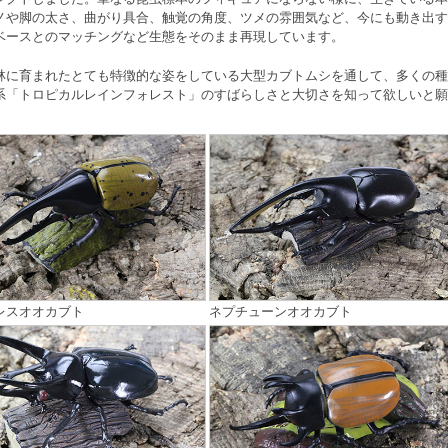
ノや脚の太さ、曲がり具合、触覚の角度、ツメの雰囲気など、今にも動き出す
ベースとのマッチングなど生態をそのまま再現しています。
林に育まれたとても特徴的な姿をしている大型カブトムシを通して、多くの種
系「トロピカルレインフォレスト」のすばらしさと大切さを知って欲しいと願
レスオオカブト
ネプチューンオオカブト