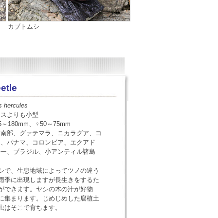
カブトムシ
etle
 hercules
オスよりも小型
5～180mm、♀50～75mm
コ南部、グァテマラ、ニカラグア、コ
カ、パナマ、コロンビア、エクアド
ルー、ブラジル、小アンティル諸島
シで、生息地域によってツノの違う
雨季に出現しますが長生きをするた
ができます。ヤシの木の汁が好物
に集まります。じめじめした腐植土
虫はそこで育ちます。