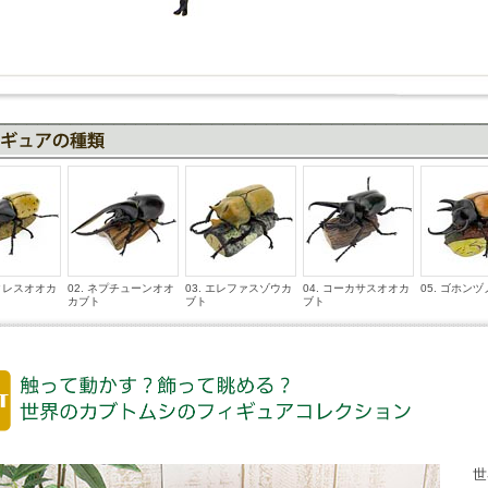
ラクレスオオカ
02. ネプチューンオオ
03. エレファスゾウカ
04. コーカサスオオカ
05. ゴホン
カブト
ブト
ブト
世