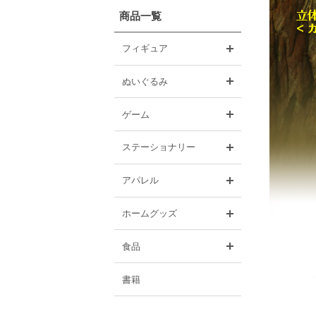
商品一覧
開く
フィギュア
開く
ぬいぐるみ
開く
ゲーム
開く
ステーショナリー
開く
アパレル
開く
ホームグッズ
開く
食品
書籍