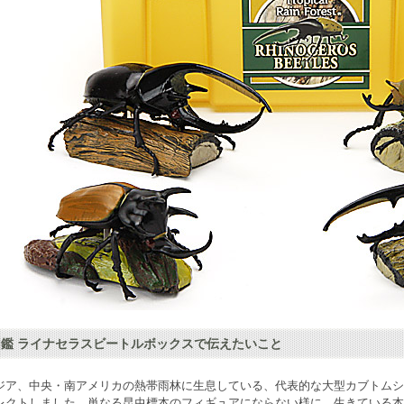
鑑 ライナセラスビートルボックスで伝えたいこと
ジア、中央・南アメリカの熱帯雨林に生息している、代表的な大型
カブトムシ
レクトしました。単なる
昆虫
標本の
フィギュア
にならない様に、生きている本