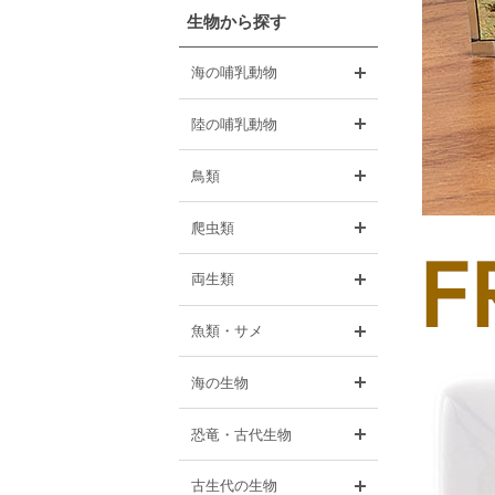
生物から探す
開く
海の哺乳動物
開く
陸の哺乳動物
開く
鳥類
開く
爬虫類
開く
両生類
開く
魚類・サメ
開く
海の生物
開く
恐竜・古代生物
開く
古生代の生物