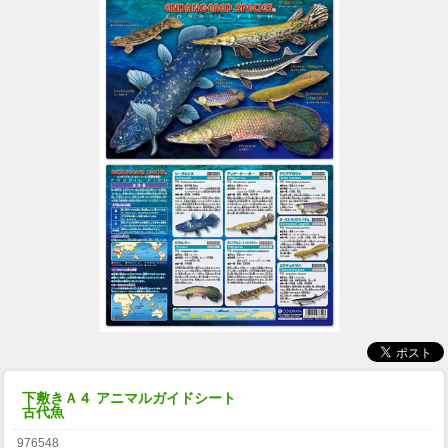
下敷きＡ４ アニマルガイドシート
古代魚
976548