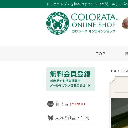
トリケラトプスを標本のようにBOX空間に美しく並
TOP
TOP
>
アパ
新商品
（7/30追加）
人気の商品・生物