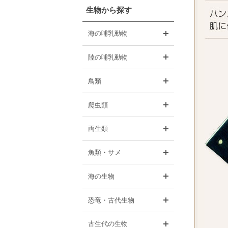
生物から探す
開く
海の哺乳動物
開く
陸の哺乳動物
開く
鳥類
開く
爬虫類
開く
両生類
開く
魚類・サメ
開く
海の生物
開く
恐竜・古代生物
開く
古生代の生物