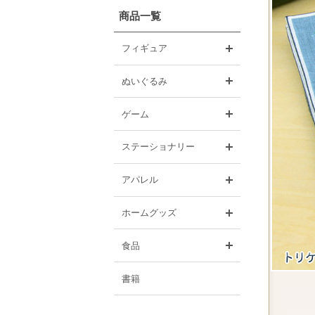
商品一覧
開く
フィギュア
開く
ぬいぐるみ
開く
ゲーム
開く
ステーショナリー
開く
アパレル
開く
ホームグッズ
開く
食品
書籍