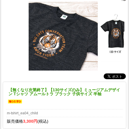
【無くなり次第終了】【130サイズのみ】ミュージアムデザイ
ン Tシャツ アムールトラ ブラック 子供サイズ 半袖
m-tshirt_ea04_child
販売価格
3,300円
(税込)