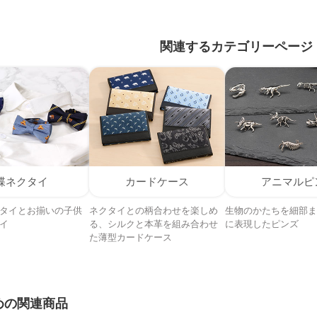
関連するカテゴリーページ
蝶ネクタイ
カードケース
アニマルピ
タイとお揃いの子供
ネクタイとの柄合わせを楽しめ
生物のかたちを細部ま
イ
る、シルクと本革を組み合わせ
に表現したピンズ
た薄型カードケース
めの関連商品