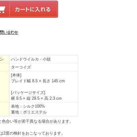
ン
ハンドウイルカ・小紋
ターコイズ
[本体]
ブレイド幅 8.5 × 長さ 145 cm
[パッケージサイズ]
横 9.5 × 縦 29.5 × 高 2.3 cm
表地：シルク100%
裏地：ポリエステル
と色合い等が若干異なる場合があります。
は2度の検針をおこなっております。