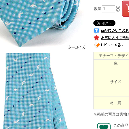
数量
モチーフ・デザイ
色
サイズ
材 質
※掲載の写真は実物
この商品