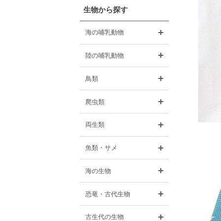
生物から探す
開く
海の哺乳動物
開く
陸の哺乳動物
開く
鳥類
開く
爬虫類
開く
両生類
開く
魚類・サメ
開く
海の生物
開く
恐竜・古代生物
開く
古生代の生物