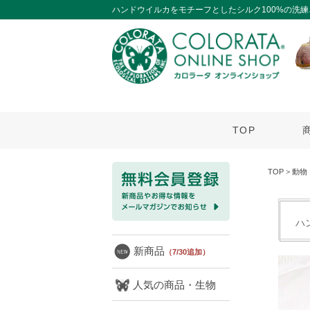
ハンドウイルカをモチーフとしたシルク100%の洗
TOP
TOP
>
動物
ハ
新商品
（7/30追加）
人気の商品・生物