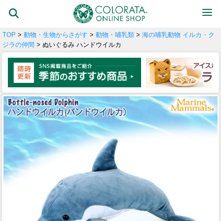
TOP
>
動物・生物からさがす
>
動物・哺乳類
>
海の哺乳動物 イルカ・ク
ジラの仲間
> ぬいぐるみ ハンドウイルカ