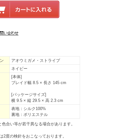
ン
アオウミガメ・ストライプ
ネイビー
[本体]
ブレイド幅 8.5 × 長さ 145 cm
[パッケージサイズ]
横 9.5 × 縦 29.5 × 高 2.3 cm
表地：シルク100%
裏地：ポリエステル
と色合い等が若干異なる場合があります。
は2度の検針をおこなっております。