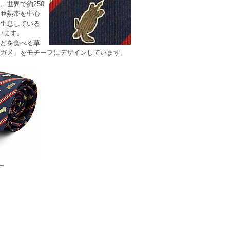
、世界で約250
亜熱帯を中心
生息している
います。
どを食べる草
ガメ
」をモチーフにデザインしています。
ー