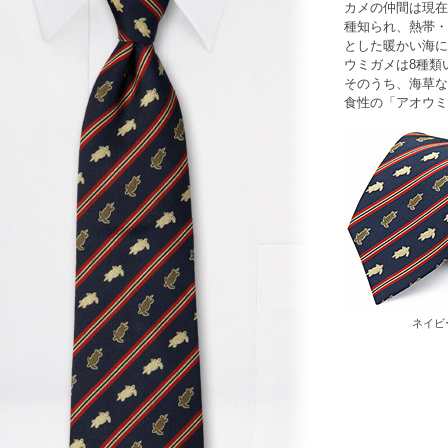
カメ
の仲間は現在
種知られ、熱帯・
とした暖かい海に
ウミガメ
は8種類
そのうち、海草な
食性の「
アオウミ
ネイビ