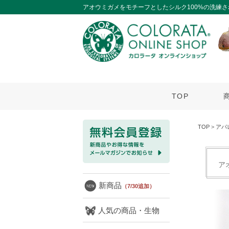
アオウミガメをモチーフとしたシルク100%の洗練
TOP
TOP
>
アパ
ア
新商品
（7/30追加）
人気の商品・生物