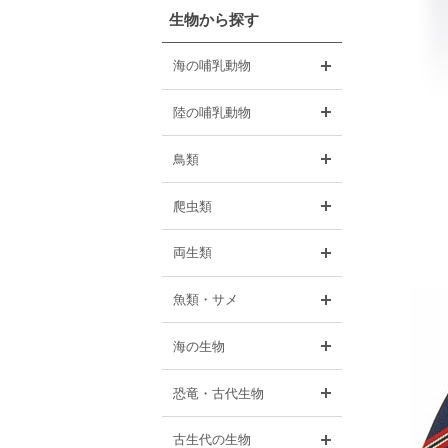
生物から探す
開く
海の哺乳動物
開く
陸の哺乳動物
開く
鳥類
開く
爬虫類
開く
両生類
開く
魚類・サメ
開く
海の生物
開く
恐竜・古代生物
開く
古生代の生物