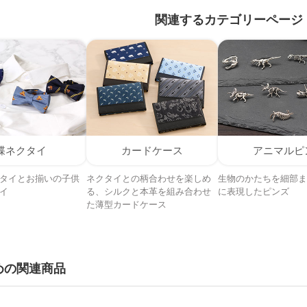
関連するカテゴリーページ
蝶ネクタイ
カードケース
アニマルピ
タイとお揃いの子供
ネクタイとの柄合わせを楽しめ
生物のかたちを細部ま
イ
る、シルクと本革を組み合わせ
に表現したピンズ
た薄型カードケース
めの関連商品