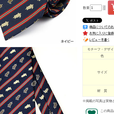
数量
モチーフ・デザイ
色
サイズ
材 質
※掲載の写真は実物
この商品