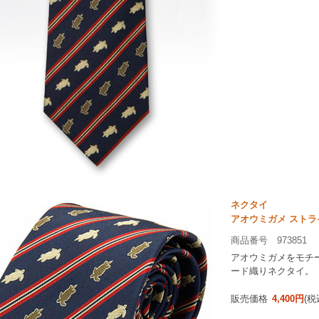
ネクタイ
アオウミガメ ストラ
商品番号 973851
アオウミガメをモチー
ード織りネクタイ。
販売価格
4,400円
(税