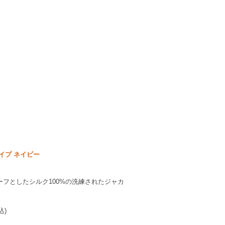
イプ ネイビー
フとしたシルク100%の洗練されたジャカ
込)