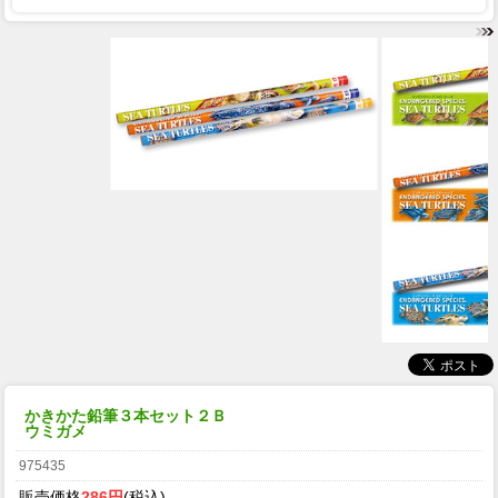
かきかた鉛筆３本セット２Ｂ
ウミガメ
975435
販売価格
286円
(税込)