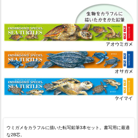
ウミガメをカラフルに描いた転写鉛筆3本セット。書写用に最適
な2B芯。