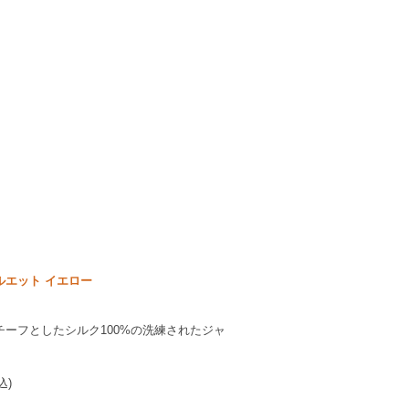
ルエット イエロー
ーフとしたシルク100%の洗練されたジャ
。
込)