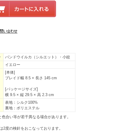
ン
バンドウイルカ（シルエット）・小紋
イエロー
[本体]
ブレイド幅 8.5 × 長さ 145 cm
[パッケージサイズ]
横 9.5 × 縦 29.5 × 高 2.3 cm
表地：シルク100%
裏地：ポリエステル
と色合い等が若干異なる場合があります。
は2度の検針をおこなっております。