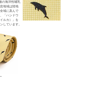
0種の海洋性哺乳
息地域は陸地
全域に及んで
、「ハンドウ
イルカ）」を
ンしています。
ー