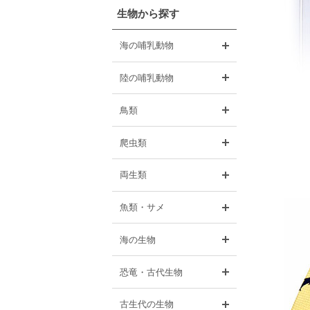
生物から探す
開く
海の哺乳動物
開く
陸の哺乳動物
開く
鳥類
開く
爬虫類
開く
両生類
開く
魚類・サメ
開く
海の生物
開く
恐竜・古代生物
開く
古生代の生物