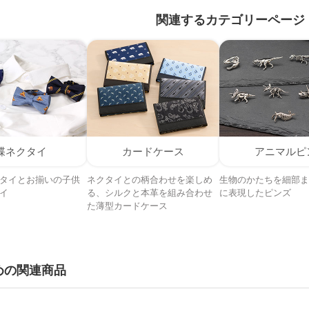
関連するカテゴリーページ
蝶ネクタイ
カードケース
アニマルピ
タイとお揃いの子供
ネクタイとの柄合わせを楽しめ
生物のかたちを細部ま
イ
る、シルクと本革を組み合わせ
に表現したピンズ
た薄型カードケース
めの関連商品