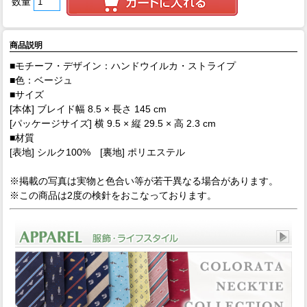
数量
商品説明
■モチーフ・デザイン：ハンドウイルカ・ストライプ
■色：ベージュ
■サイズ
[本体] ブレイド幅 8.5 × 長さ 145 cm
[パッケージサイズ] 横 9.5 × 縦 29.5 × 高 2.3 cm
■材質
[表地] シルク100% [裏地] ポリエステル
※掲載の写真は実物と色合い等が若干異なる場合があります。
※この商品は2度の検針をおこなっております。