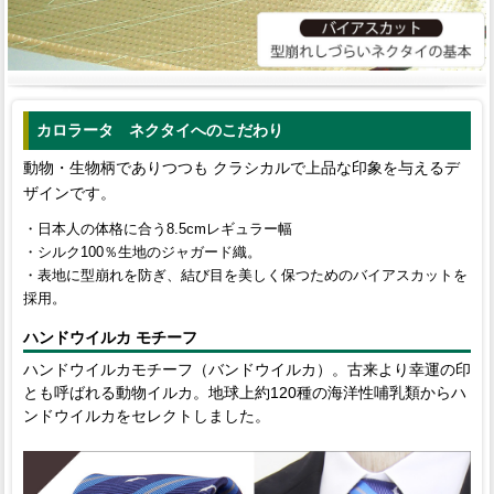
カロラータ ネクタイへのこだわり
動物・生物柄でありつつも クラシカルで上品な印象を与えるデ
ザインです。
・日本人の体格に合う8.5cmレギュラー幅
・シルク100％生地のジャガード織。
・表地に型崩れを防ぎ、結び目を美しく保つためのバイアスカットを
採用。
ハンドウイルカ モチーフ
ハンドウイルカモチーフ（バンドウイルカ）。古来より幸運の印
とも呼ばれる動物イルカ。地球上約120種の海洋性哺乳類からハ
ンドウイルカをセレクトしました。