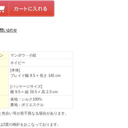
ン
マンボウ・小紋
ネイビー
[本体]
ブレイド幅 8.5 × 長さ 145 cm
[パッケージサイズ]
横 9.5 × 縦 29.5 × 高 2.3 cm
表地：シルク100%
裏地：ポリエステル
と色合い等が若干異なる場合があります。
は2度の検針をおこなっております。