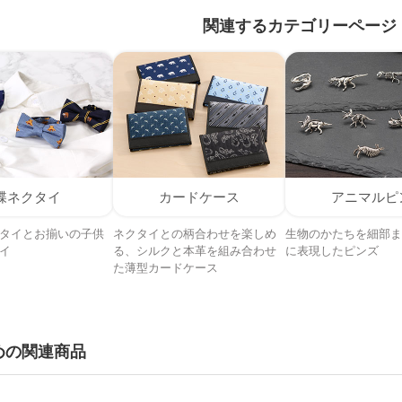
関連するカテゴリーページ
蝶ネクタイ
カードケース
アニマルピ
タイとお揃いの子供
ネクタイとの柄合わせを楽しめ
生物のかたちを細部ま
イ
る、シルクと本革を組み合わせ
に表現したピンズ
た薄型カードケース
めの関連商品