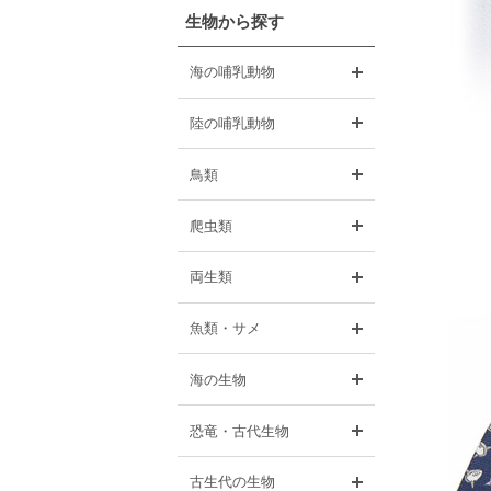
生物から探す
開く
海の哺乳動物
開く
陸の哺乳動物
開く
鳥類
開く
爬虫類
開く
両生類
開く
魚類・サメ
開く
海の生物
開く
恐竜・古代生物
開く
古生代の生物