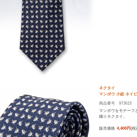
ネクタイ
マンボウ 小紋 ネイ
商品番号 973615
マンボウをモチーフと
織りネクタイ。
販売価格
4,400円
(税