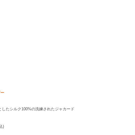
ビー
したシルク100%の洗練されたジャカード
込)