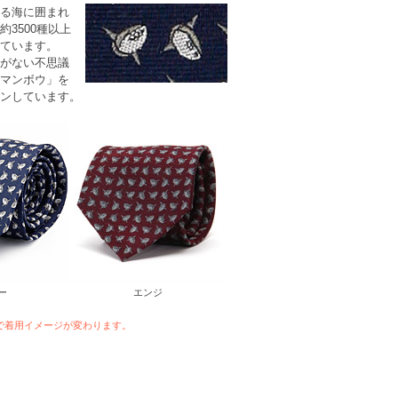
る海に囲まれ
3500種以上
ています。
がない不思議
マンボウ
」を
ンしています。
ー
エンジ
で着用イメージが変わります。