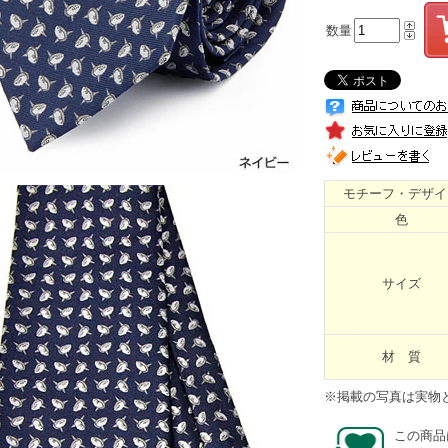
数量
モチーフ・デザイ
色
サイズ
材 質
※掲載の写真は実物
この商品