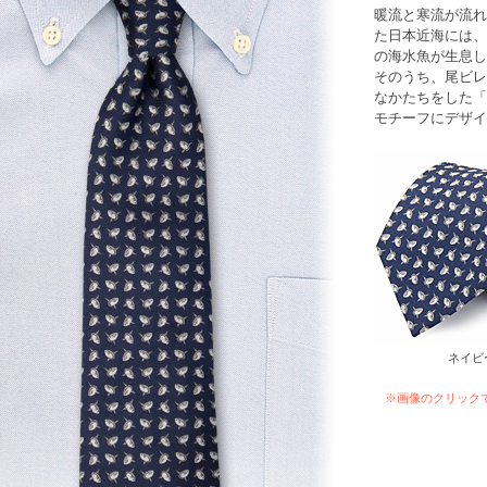
暖流と寒流が流れ
た日本近海には、約
の海水魚が生息し
そのうち、尾ビレ
なかたちをした「
モチーフにデザイ
ネイビ
※画像のクリック