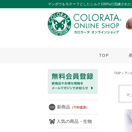
マンボウをモチーフとしたシルク100%の洗練され
TOP
TOP
>
アパ
マ
新商品
（7/30追加）
人気の商品・生物