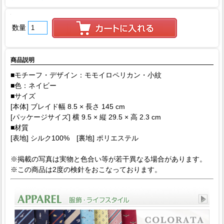
数量
商品説明
■モチーフ・デザイン：モモイロペリカン・小紋
■色：ネイビー
■サイズ
[本体] ブレイド幅 8.5 × 長さ 145 cm
[パッケージサイズ] 横 9.5 × 縦 29.5 × 高 2.3 cm
■材質
[表地] シルク100% [裏地] ポリエステル
※掲載の写真は実物と色合い等が若干異なる場合があります。
※この商品は2度の検針をおこなっております。